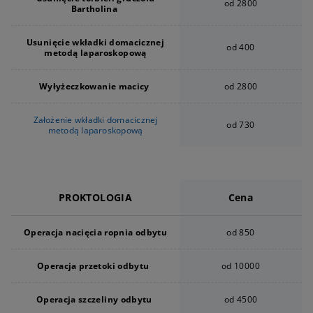
od 2800
Bartholina
Usunięcie wkładki domacicznej
od 400
metodą laparoskopową
Wyłyżeczkowanie macicy
od 2800
Założenie wkładki domacicznej
od 730
metodą laparoskopową
PROKTOLOGIA
Cena
Operacja nacięcia ropnia odbytu
od 850
Operacja przetoki odbytu
od 10000
Operacja szczeliny odbytu
od 4500