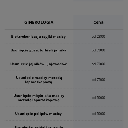
GINEKOLOGIA
Cena
Elektrokonizacja szyjki macicy
od 2800
Usunięcie guza, torbieli jajnika
od 7000
Usunięcie jajników i jajowodów
od 7000
Usunięcie macicy metodą
od 7500
laparoskopową
Usunięcie mięśniaka macicy
od 5000
metodą laparoskopową
Usunięcie polipów macicy
od 5000
Usunięcie torbieli gruczołu