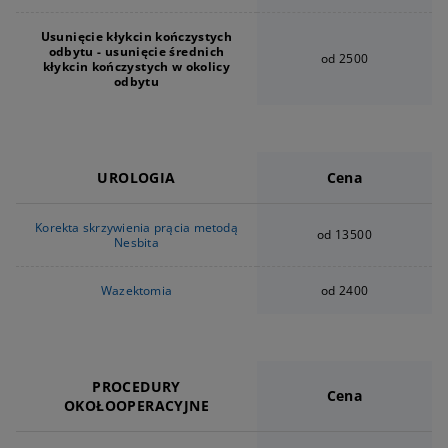
Usunięcie kłykcin kończystych
odbytu - usunięcie średnich
od 2500
kłykcin kończystych w okolicy
odbytu
UROLOGIA
Cena
Korekta skrzywienia prącia metodą
od 13500
Nesbita
Wazektomia
od 2400
PROCEDURY
Cena
OKOŁOOPERACYJNE