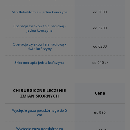
Miniflebektomia - jedna kończyna
od 3000
Operacja żylaków falą radiową -
od 5200
jedna kończyna
Operacja żylaków falą radiową -
od 6300
dwie kończyny
Skleroterapia jedna kończyna
od 940 zł
CHIRURGICZNE LECZENIE
Cena
ZMIAN SKÓRNYCH
Wycięcie guza podskórnego do 5
od 980
cm
Wycięcie guza podskórnego