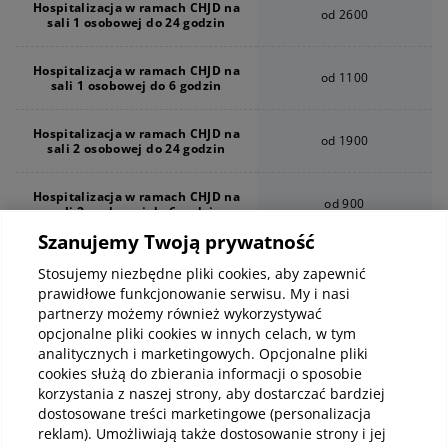
Hospitalizacja w ramach CHJD na
od 2600
sali 1 osobowej do 24 godzin
Hospitalizacja w ramach CHJD na
od 1100
sali 1 osobowej do 6 godzin
Hospitalizacja w ramach CHJD na
od 1900
sali 2 osobowej do 24 godzin
Hospitalizacja w ramach CHJD na
od 900
sali 2 osobowej do 6 godzin
Szanujemy Twoją prywatność
Znieczulenie do zabiegu dożylne
od 1800
Stosujemy niezbędne pliki cookies, aby zapewnić
prawidłowe funkcjonowanie serwisu. My i nasi
Znieczulenie do zabiegu
partnerzy możemy również wykorzystywać
od 1000
miejscowe
opcjonalne pliki cookies w innych celach, w tym
analitycznych i marketingowych. Opcjonalne pliki
Znieczulenie do zabiegu ogólne
od 2800
cookies służą do zbierania informacji o sposobie
korzystania z naszej strony, aby dostarczać bardziej
dostosowane treści marketingowe (personalizacja
reklam). Umożliwiają także dostosowanie strony i jej